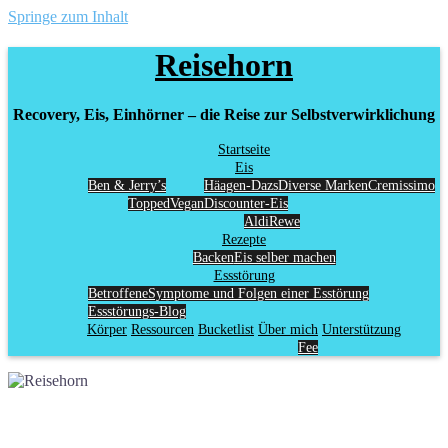
Springe zum Inhalt
Reisehorn
Recovery, Eis, Einhörner – die Reise zur Selbstverwirklichung
Startseite
Eis
Ben & Jerry’s
Häagen-Dazs
Diverse Marken
Cremissimo
Topped
Vegan
Discounter-Eis
Aldi
Rewe
Rezepte
Backen
Eis selber machen
Essstörung
Betroffene
Symptome und Folgen einer Esstörung
Essstörungs-Blog
Körper
Ressourcen
Bucketlist
Über mich
Unterstützung
Fee