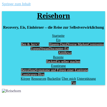
Springe zum Inhalt
Reisehorn
Recovery, Eis, Einhörner – die Reise zur Selbstverwirklichung
Startseite
Eis
Ben & Jerry’s
Häagen-Dazs
Diverse Marken
Cremissimo
Topped
Vegan
Discounter-Eis
Aldi
Rewe
Rezepte
Backen
Eis selber machen
Essstörung
Betroffene
Symptome und Folgen einer Esstörung
Essstörungs-Blog
Körper
Ressourcen
Bucketlist
Über mich
Unterstützung
Fee