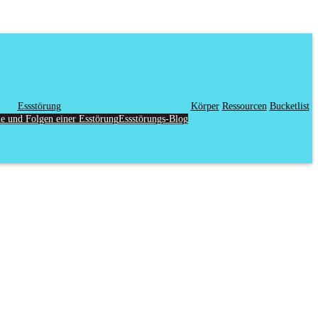
Essstörung
Körper
Ressourcen
Bucketlist
 und Folgen einer Esstörung
Essstörungs-Blog