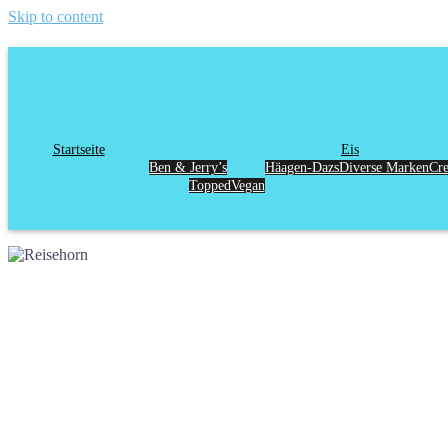
Skip to content
Startseite
Eis
Ben & Jerry’s
Häagen-Dazs
Diverse Marken
Cr
Topped
Vegan