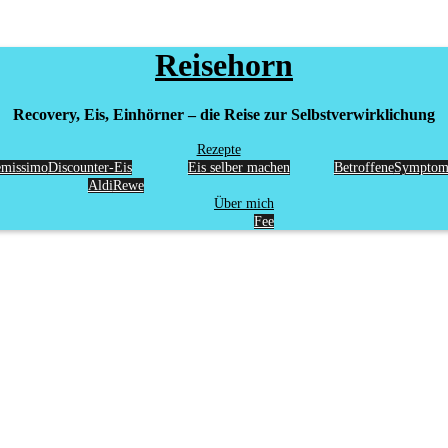
Reisehorn
Recovery, Eis, Einhörner – die Reise zur Selbstverwirklichung
Rezepte
emissimo
Discounter-Eis
Eis selber machen
Betroffene
Symptome
Aldi
Rewe
Über mich
Fee